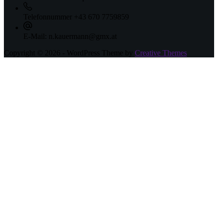
Telefonnummer
+43 670 7759859
E-Mail:
n.kauermann@gmx.at
Copyright © 2026 - WordPress Theme by
Creative Themes